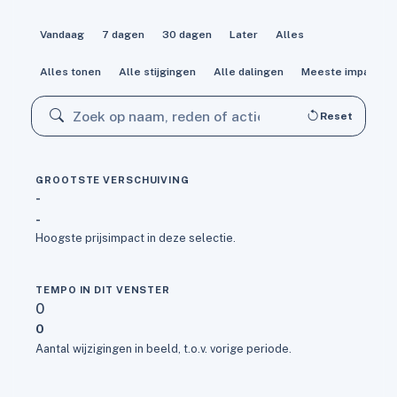
Vandaag
7 dagen
30 dagen
Later
Alles
Alles tonen
Alle stijgingen
Alle dalingen
Meeste impact
ZOEKEN
Reset
GROOTSTE VERSCHUIVING
-
-
Hoogste prijsimpact in deze selectie.
TEMPO IN DIT VENSTER
0
0
Aantal wijzigingen in beeld, t.o.v. vorige periode.