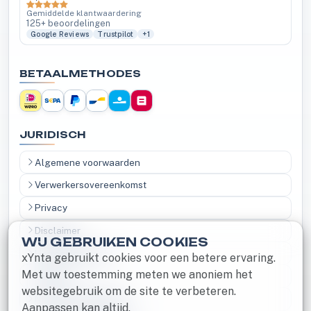
Gemiddelde klantwaardering
125+ beoordelingen
Google Reviews
Trustpilot
+1
BETAALMETHODES
JURIDISCH
Algemene voorwaarden
Verwerkersovereenkomst
Privacy
Disclaimer
WIJ GEBRUIKEN COOKIES
Herroepingsrecht
xYnta gebruikt cookies voor een betere ervaring.
Met uw toestemming meten we anoniem het
Cookies
websitegebruik om de site te verbeteren.
Notice and Takedown
Aanpassen kan altijd.