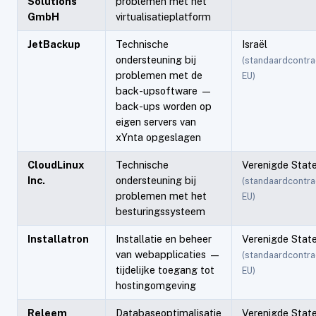
Solutions
problemen met het
GmbH
virtualisatieplatform
JetBackup
Technische
Israël
ondersteuning bij
(standaardcontra
problemen met de
EU)
back-upsoftware —
back-ups worden op
eigen servers van
xYnta opgeslagen
CloudLinux
Technische
Verenigde Stat
Inc.
ondersteuning bij
(standaardcontra
problemen met het
EU)
besturingssysteem
Installatron
Installatie en beheer
Verenigde Stat
van webapplicaties —
(standaardcontra
tijdelijke toegang tot
EU)
hostingomgeving
Releem
Databaseoptimalisatie
Verenigde Stat