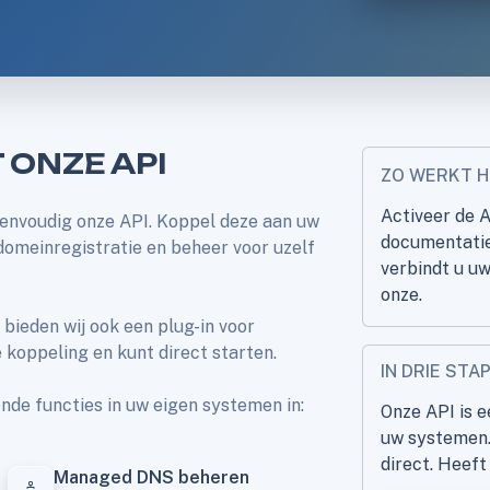
 ONZE API
ZO WERKT H
Activeer de A
eenvoudig onze API. Koppel deze aan uw
documentatie 
domeinregistratie en beheer voor uzelf
verbindt u u
onze.
ieden wij ook een plug-in voor
e koppeling en kunt direct starten.
IN DRIE STA
de functies in uw eigen systemen in:
Onze API is e
uw systemen.
direct. Heef
Managed DNS beheren