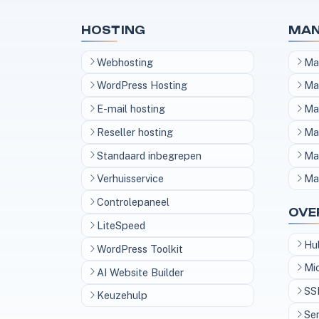
HOSTING
MAN
Webhosting
Ma
WordPress Hosting
Ma
E-mail hosting
Ma
Reseller hosting
Ma
Standaard inbegrepen
Ma
Verhuisservice
Ma
Controlepaneel
OVE
LiteSpeed
Hu
WordPress Toolkit
Mi
AI Website Builder
SSL
Keuzehulp
Se