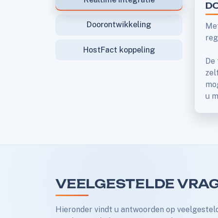
DO
Doorontwikkeling
Met
reg
HostFact koppeling
De 
zel
mog
u m
VEELGESTELDE VRAG
Hieronder vindt u antwoorden op veelgesteld