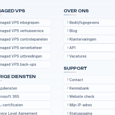
AGED VPS
OVER ONS
naged VPS inbegrepen
Bedrijfsgegevens
naged VPS verhuisservice
Blog
naged VPS controlepanelen
Klantervaringen
naged VPS serverbeheer
API
naged VPS uitbreidingen
Vacatures
naged VPS back-ups
SUPPORT
RIGE DIENSTEN
Contact
lpdiensten
Kennisbank
crosoft 365
Website check
-certificaten
Mijn IP-adres
rvice Level Agreement
Statuspagina