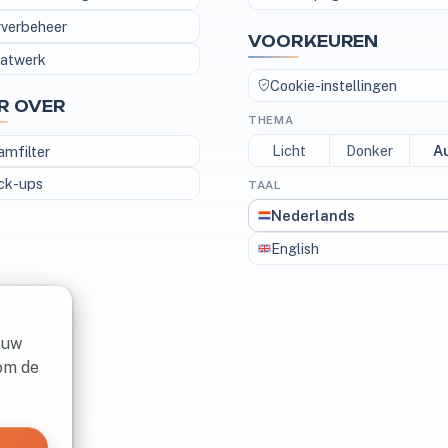
rverbeheer
VOORKEUREN
atwerk
Cookie-instellingen
R OVER
THEMA
Licht
Donker
A
amfilter
ck-ups
TAAL
Nederlands
English
 uw
om de