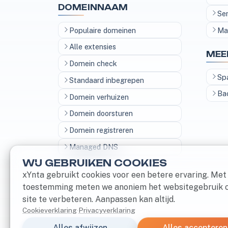
DOMEINNAAM
Se
Populaire domeinen
Ma
Alle extensies
MEE
Domein check
Sp
Standaard inbegrepen
Ba
Domein verhuizen
Domein doorsturen
Domein registreren
Managed DNS
WIJ GEBRUIKEN COOKIES
xYnta gebruikt cookies voor een betere ervaring. Met
toestemming meten we anoniem het websitegebruik 
site te verbeteren. Aanpassen kan altijd.
Cookieverklaring
·
Privacyverklaring
Alles afwijzen
Alles accepteren