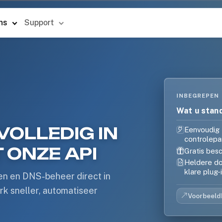
ons
Support
INBEGREPEN
Wat u stan
OLLEDIG IN
Eenvoudig 
controlepa
 ONZE API
Gratis besc
Heldere do
klare plug-
gen en DNS-beheer direct in
rk sneller, automatiseer
Voorbeeld