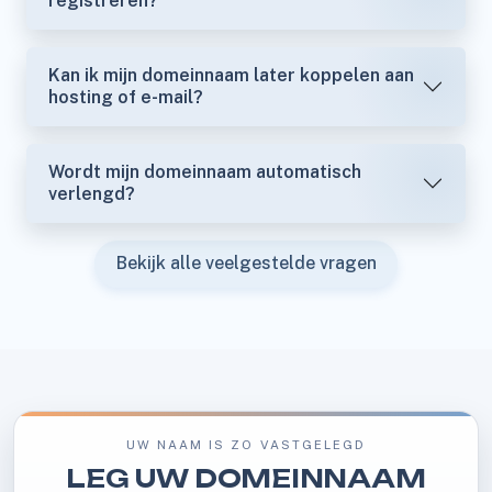
registreren?
Kan ik mijn domeinnaam later koppelen aan
hosting of e-mail?
Wordt mijn domeinnaam automatisch
verlengd?
Bekijk alle veelgestelde vragen
UW NAAM IS ZO VASTGELEGD
LEG UW DOMEINNAAM