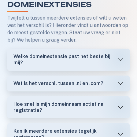
DOMEINEXTENSIES
Twijfelt u tussen meerdere extensies of wilt u weten
wat het verschil is? Hieronder vindt u antwoorden op
de meest gestelde vragen. Staat uw vraag er niet
bij? We helpen u graag verder.
Welke domeinextensie past het beste bij
mij?
Wat is het verschil tussen .nl en .com?
Hoe snel is mijn domeinnaam actief na
registratie?
Kan ik meerdere extensies tegelijk