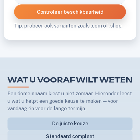
Controleer beschikbaarheid
Tip: probeer ook varianten zoals .com of .shop.
WAT U VOORAF WILT WETEN
Een domeinnaam kiest u niet zomaar. Hieronder leest
u wat u helpt een goede keuze te maken — voor
vandaag én voor de lange termijn.
De juiste keuze
Standaard compleet