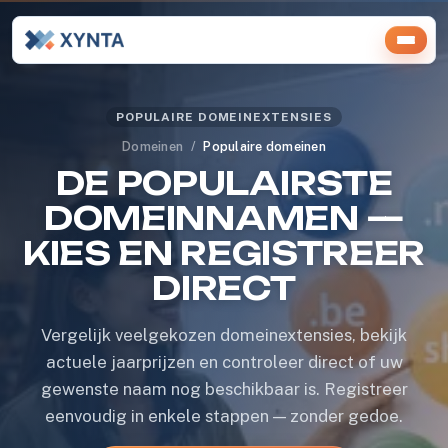
POPULAIRE DOMEINEXTENSIES
Domeinen
Populaire domeinen
DE POPULAIRSTE
DOMEINNAMEN —
KIES EN REGISTREER
DIRECT
Vergelijk veelgekozen domeinextensies, bekijk
actuele jaarprijzen en controleer direct of uw
gewenste naam nog beschikbaar is. Registreer
eenvoudig in enkele stappen — zonder gedoe.