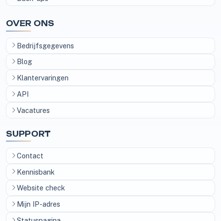
OVER ONS
Bedrijfsgegevens
Blog
Klantervaringen
API
Vacatures
SUPPORT
Contact
Kennisbank
Website check
Mijn IP-adres
Statuspagina