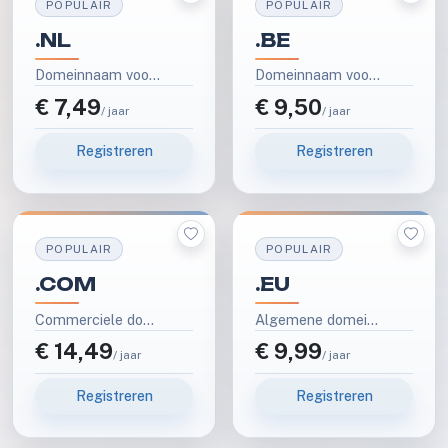
POPULAIR
POPULAIR
.NL
.BE
Domeinnaam voor Nederland
Domeinnaam voor België
€ 7,49
€ 9,50
/ jaar
/ jaar
Registreren
Registreren
POPULAIR
POPULAIR
.COM
.EU
Commerciele domeinextensie
Algemene domeinextensie .eu
€ 14,49
€ 9,99
/ jaar
/ jaar
Registreren
Registreren